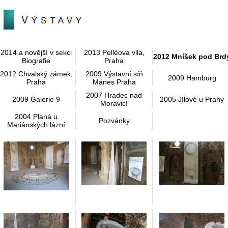
2014 a novější v sekci
2013 Pelléova vila,
2012 Mníšek pod Brd
Biografie
Praha
2012 Chvalský zámek,
2009 Výstavní síň
2009 Hamburg
Praha
Mánes Praha
2007 Hradec nad
2009 Galerie 9
2005 Jílové u Prahy
Moravicí
2004 Planá u
Pozvánky
Mariánských lázní